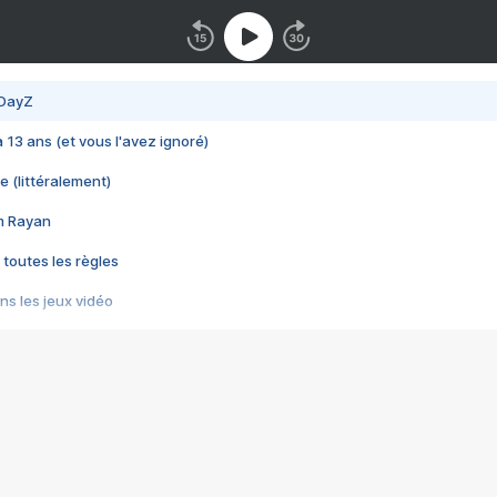
 DayZ
 a 13 ans (et vous l'avez ignoré)
e (littéralement)
im Rayan
 toutes les règles
s les jeux vidéo
us choquant de Rockstar ? - Le scandale BULLY
e plus moche de Steam
du RÊVE tourne au CAUCHEMAR
pendant 8 heures