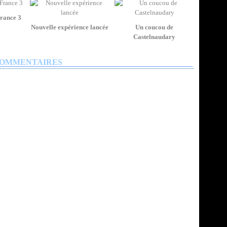
France 3
Nouvelle expérience lancée
Un coucou de
Castelnaudary
OMMENTAIRES