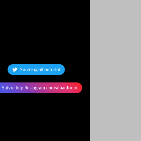
Suivre @albanforlot
Suivre http:/instagram.com/albanforlot