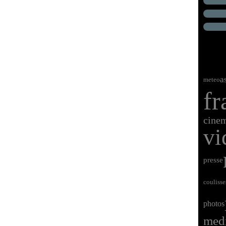
a
meteo
fr
cine
vi
presse
coulisse
photos
med