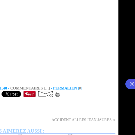
:40 -
COMMENTAIRES [
…
]
- PERMALIEN [
#
]
ACCIDENT ALLEES JEAN JAURES
 AIMEREZ AUSSI :