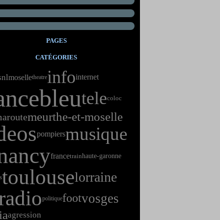
PAGES
CATÉGORIES
info
snl
internet
moselle
theatre
ancebleu
tele
coloc
meurthe-et-moselle
ma
route
deos
musique
pompiers
nancy
france
haute-garonne
train
toulouse
lorraine
s
radio
vosges
foot
politique
ia
agression