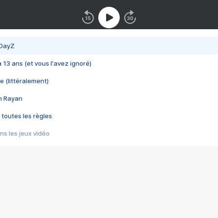
 DayZ
 a 13 ans (et vous l'avez ignoré)
e (littéralement)
im Rayan
 toutes les règles
s les jeux vidéo
us choquant de Rockstar ? - Le scandale BULLY
e plus moche de Steam
du RÊVE tourne au CAUCHEMAR
pendant 8 heures