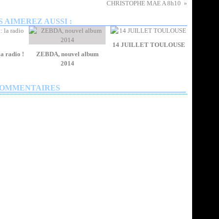
CHRISTOPHE MAE A 8h10
 AIMEREZ AUSSI :
14 JUILLET TOULOUSE
 radio !
ZEBDA, nouvel album
2014
OMMENTAIRES