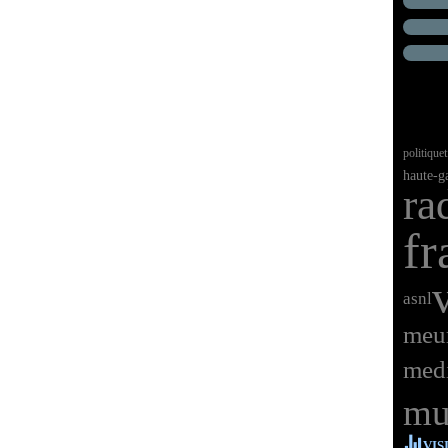
politique
haute-g
ra
fr
asnl
meur
med
mu
VIS