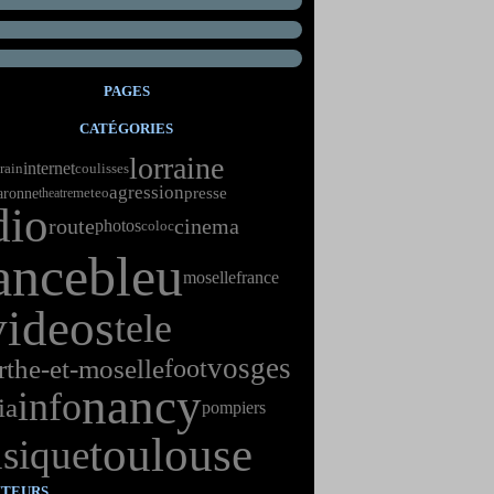
PAGES
CATÉGORIES
lorraine
internet
train
coulisses
agression
aronne
presse
meteo
theatre
dio
route
cinema
photos
coloc
ancebleu
moselle
france
videos
tele
vosges
the-et-moselle
foot
nancy
info
ia
pompiers
toulouse
sique
ITEURS