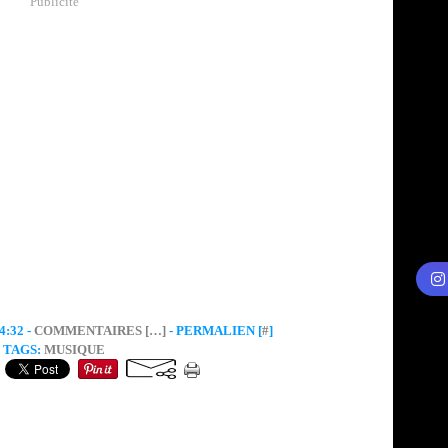
Publicité
:32 -
COMMENTAIRES [
…
]
- PERMALIEN [
#
]
TAGS:
MUSIQUE