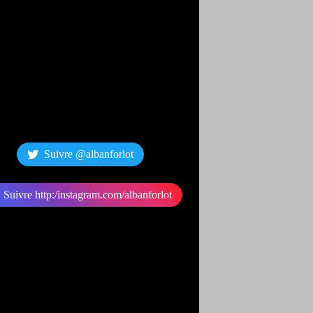
Suivre @albanforlot
Suivre http:/instagram.com/albanforlot