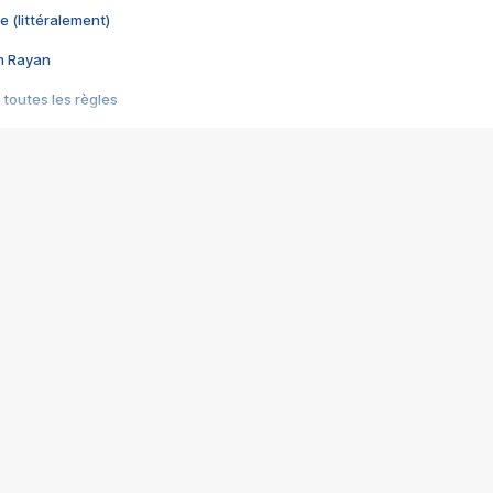
e (littéralement)
im Rayan
 toutes les règles
s les jeux vidéo
us choquant de Rockstar ? - Le scandale BULLY
e plus moche de Steam
du RÊVE tourne au CAUCHEMAR
pendant 8 heures
it… à tort
umiliés par un jeu vidéo
ire - Final Fantasy 8
ti un empire - Age of Empires