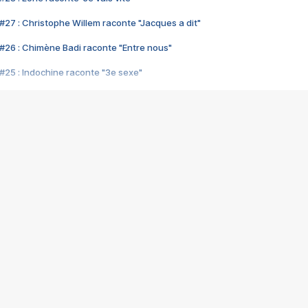
#27 : Christophe Willem raconte "Jacques a dit"
#26 : Chimène Badi raconte "Entre nous"
#25 : Indochine raconte "3e sexe"
#24 : Zaho raconte "C'est chelou"
#23 : Patrick Bruel raconte "Au café des délices"
#22 : Kyo raconte "Le chemin"
#21 : Nolwenn Leroy raconte "Cassé"
#20 : Patrick Hernandez raconte "Born to be alive"
#19 : Lorie raconte "Près de moi"
#18 : Michael Jones raconte "A nos actes manqués" (avec Jean-Jacque
#17 : Khaled raconte "Aïcha"
#16 : Corneille raconte "Parce qu'on vient de loin"