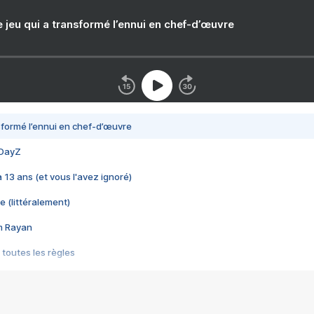
e jeu qui a transformé l’ennui en chef-d’œuvre
nsformé l’ennui en chef-d’œuvre
 DayZ
 a 13 ans (et vous l'avez ignoré)
e (littéralement)
im Rayan
 toutes les règles
s les jeux vidéo
us choquant de Rockstar ? - Le scandale BULLY