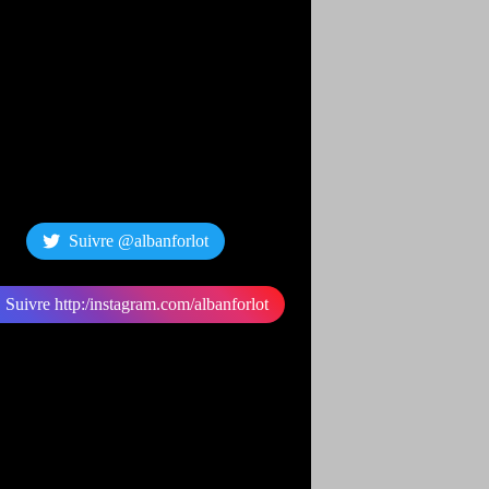
Suivre @albanforlot
Suivre http:/instagram.com/albanforlot