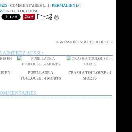
:25 -
COMMENTAIRES [
…
]
- PERMALIEN [
#
]
GS:
INFO
,
TOULOUSE
AGRESSIONS NUIT TOULOUSE
 AIMEREZ AUSSI :
IS EN
FUSILLADE A
CRASH A TOULOUSE : 4
TOULOUSE : 4 MORTS
MORTS
OMMENTAIRES