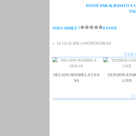
POSTÉ PAR ALBANITO À 19
TA
VOUS AIMEZ ?
0 VOTE
LE GLACIER A MONTAUDRAN
VOUS
NELSON MANDELA S'EN
TENSION A PAR
VA
LIVE
C