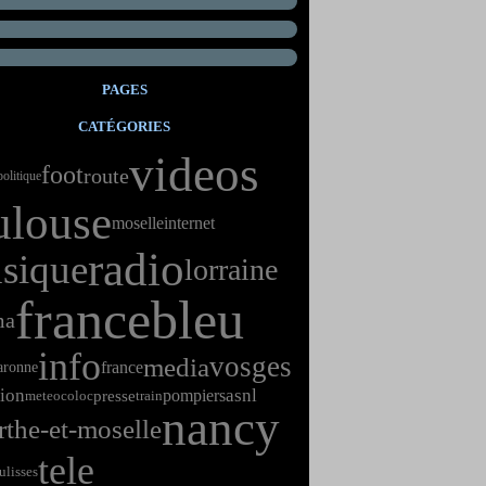
PAGES
CATÉGORIES
videos
foot
route
politique
ulouse
internet
moselle
radio
sique
lorraine
francebleu
ma
info
vosges
media
france
aronne
sion
asnl
pompiers
presse
meteo
train
coloc
nancy
the-et-moselle
tele
ulisses