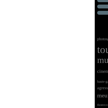
photos
to
mu
cine
haute-g
agres
meur
theatre
co