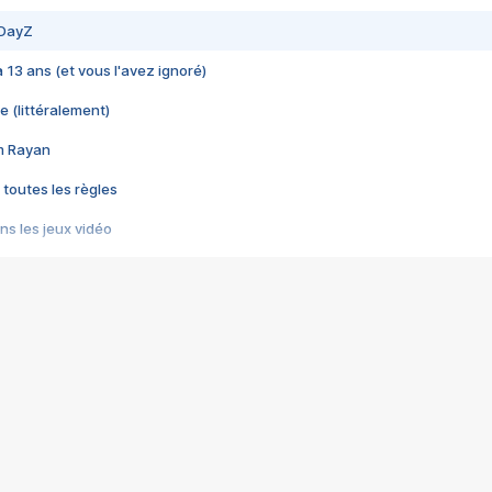
 DayZ
 a 13 ans (et vous l'avez ignoré)
e (littéralement)
im Rayan
 toutes les règles
s les jeux vidéo
us choquant de Rockstar ? - Le scandale BULLY
e plus moche de Steam
du RÊVE tourne au CAUCHEMAR
pendant 8 heures
it… à tort
umiliés par un jeu vidéo