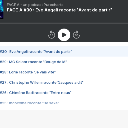
FACE A - un podcast Purecharts
FACE A #30 : Eve Angeli raconte "Avant de partir"
#30 : Eve Angeli raconte "Avant de partir"
#29 : MC Solaar raconte "Bouge de là"
28 : Lorie raconte "Je vais vite"
#27 : Christophe Willem raconte "Jacques a dit"
#26 : Chimène Badi raconte "Entre nous"
#25 : Indochine raconte "3e sexe"
#24 : Zaho raconte "C'est chelou"
#23 : Patrick Bruel raconte "Au café des délices"