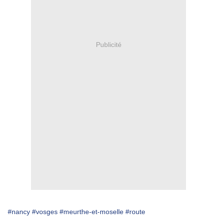
Publicité
#nancy
#vosges
#meurthe-et-moselle
#route