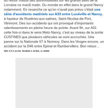
du retour massif des automobilistes sur les grands axes de la
Lorraine ce mardi matin. Du monde en effet dans le grand Nancy
notamment. En revanche ce qu'on n'avait pas prévu c'était
une
série d'accidents matériels sur A33 entre Lunéville et Nancy
,
à hauteur de Rosières-aux-salines, Saint-Nicolas-de-Port,
Vitrimont. Des sur-accidents qui ont provoqué d'importants
ralentissements en pleine heure de pointe. Avant 9h, sur A31
cette fois-ci dans le sens Metz-Nancy, c'est au niveau de la sortie
CUSTINES que plusieurs véhicules se sont accrochés. Une
panne sur la Nationale 57 à Nomexy. Dans les Vosges encore, un
accident sur la D46 entre Epinal et Rambervillers. Bon retour...
MIS EN LIGNE MARDI 6 AVRIL A 13H00