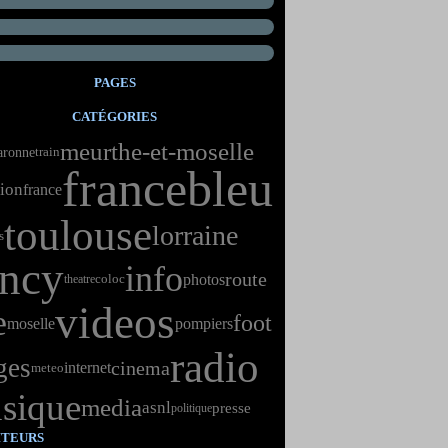
PAGES
CATÉGORIES
meurthe-et-moselle
aronne
train
francebleu
sion
france
toulouse
lorraine
s
ncy
info
route
photos
theatre
coloc
videos
e
foot
moselle
pompiers
radio
ges
cinema
internet
meteo
sique
media
asnl
presse
politique
ITEURS