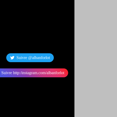
Suivre @albanforlot
Suivre http:/instagram.com/albanforlot