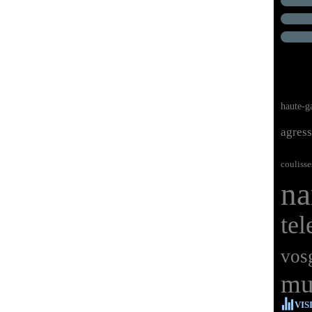
haute-g
agres
coulisse
na
tel
vos
mu
VIS