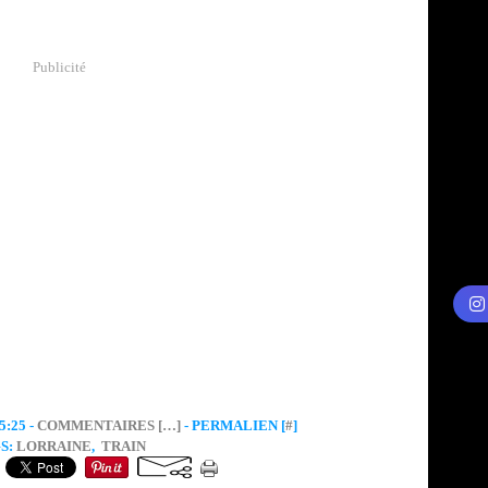
Publicité
:25 -
COMMENTAIRES [
…
]
- PERMALIEN [
#
]
S:
LORRAINE
,
TRAIN