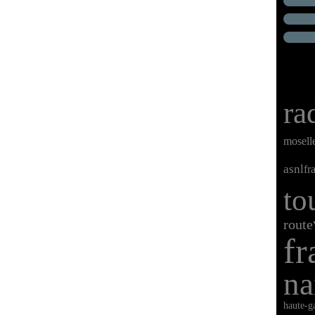
ra
mosell
asnl
fr
to
route
fr
na
haute-g