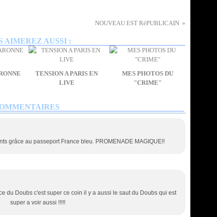
NOUVEAU EST RéPUBLICAIN
 AIMEREZ AUSSI :
ARONNE
TENSION A PARIS EN
MES PHOTOS DU
LIVE
"CRIME"
OMMENTAIRES
enfants grâce au passeport France bleu. PROMENADE MAGIQUE!!
e du Doubs c'est super ce coin il y a aussi le saut du Doubs qui est
super a voir aussi !!!!!