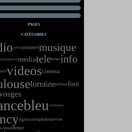
PAGES
CATÉGORIES
dio
musique
pompiers
coloc
tele
info
media
e
train
meteo
theatre
videos
cinema
ance
ulouse
lorraine
foot
politique
vosges
ancebleu
coulisses
ncy
agression
photos
presse
internet
aronne