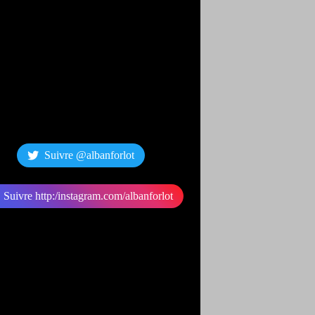
Suivre @albanforlot
Suivre http:/instagram.com/albanforlot