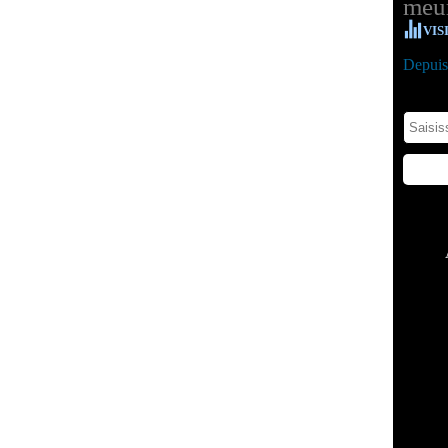
meur
VIS
Depuis 