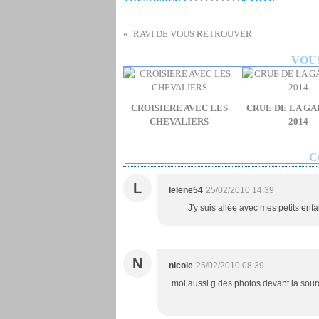
RAVI DE VOUS RETROUVER
VOUS
CROISIERE AVEC LES
CRUE DE LA G
CHEVALIERS
2014
C
L
lelene54
25/02/2010 14:39
J'y suis allée avec mes petits 
N
nicole
25/02/2010 08:39
moi aussi g des photos devant la sourc