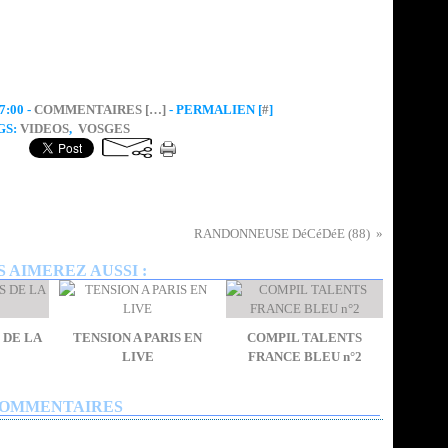
:00 -
COMMENTAIRES [
…
]
- PERMALIEN [
#
]
GS:
VIDEOS
,
VOSGES
RANDONNEUSE DéCéDéE (88)
 AIMEREZ AUSSI :
 DE LA
TENSION A PARIS EN
COMPIL TALENTS
LIVE
FRANCE BLEU n°2
OMMENTAIRES