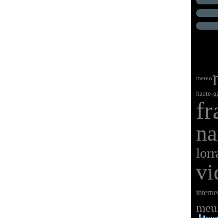
meteo
haute-g
fr
na
lorr
vi
interne
meur