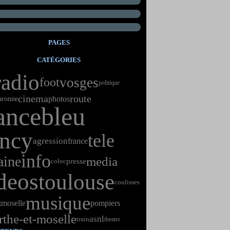
PAGES
CATÉGORIES
radio
vosges
foot
politique
cinema
route
photos
aronne
ancebleu
ncy
tele
agression
france
info
aine
media
presse
coloc
deos
toulouse
coulisses
musique
t
moselle
pompiers
the-et-moselle
asnl
train
theatre