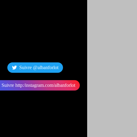
Suivre @albanforlot
Suivre http:/instagram.com/albanforlot