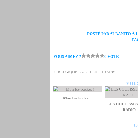
POSTÉ PAR ALBANITO À 17
TA
VOUS AIMEZ ?
0 VOTE
BELGIQUE : ACCIDENT TRAINS
VOUS
Mon Ice bucket !
LES COULISSES
RADIO
C